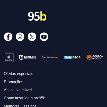
Ofertas especiais
Promoções
Aplicativo móvel
Como fazer login no 95b
Melhores Cassinos