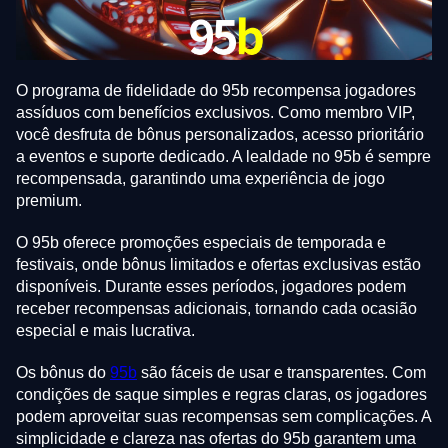
O programa de fidelidade do 95b recompensa jogadores
assíduos com benefícios exclusivos. Como membro VIP,
você desfruta de bônus personalizados, acesso prioritário
a eventos e suporte dedicado. A lealdade no 95b é sempre
recompensada, garantindo uma experiência de jogo
premium.
O 95b oferece promoções especiais de temporada e
festivais, onde bônus limitados e ofertas exclusivas estão
disponíveis. Durante esses períodos, jogadores podem
receber recompensas adicionais, tornando cada ocasião
especial e mais lucrativa.
Os bônus do
95b
são fáceis de usar e transparentes. Com
condições de saque simples e regras claras, os jogadores
podem aproveitar suas recompensas sem complicações. A
simplicidade e clareza nas ofertas do 95b garantem uma