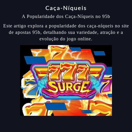
Caça-Níqueis
A Popularidade dos Caça-Níqueis no 95b
Este artigo explora a popularidade dos caça-níqueis no site
de apostas 95b, detalhando sua variedade, atração e a
evolução do jogo online.