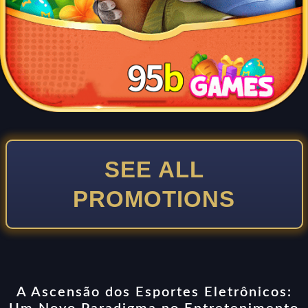
SEE ALL
PROMOTIONS
A Ascensão dos Esportes Eletrônicos: