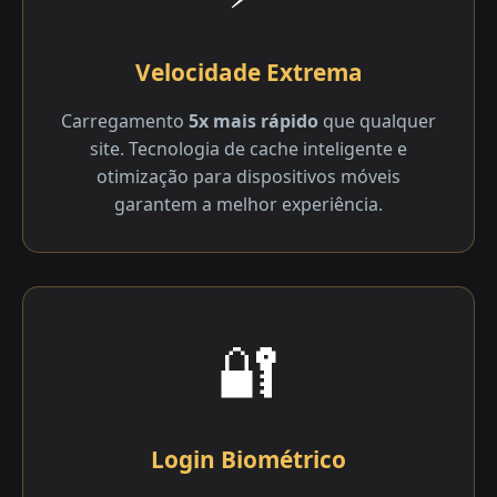
Velocidade Extrema
Carregamento
5x mais rápido
que qualquer
site. Tecnologia de cache inteligente e
otimização para dispositivos móveis
garantem a melhor experiência.
🔐
Login Biométrico