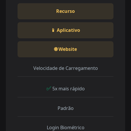
Recurso
📱 Aplicativo
🌐 Website
Velocidade de Carregamento
✅
5x mais rápido
Padrão
Login Biométrico