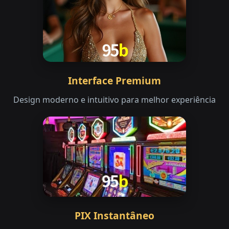
Interface Premium
Design moderno e intuitivo para melhor experiência
PIX Instantâneo