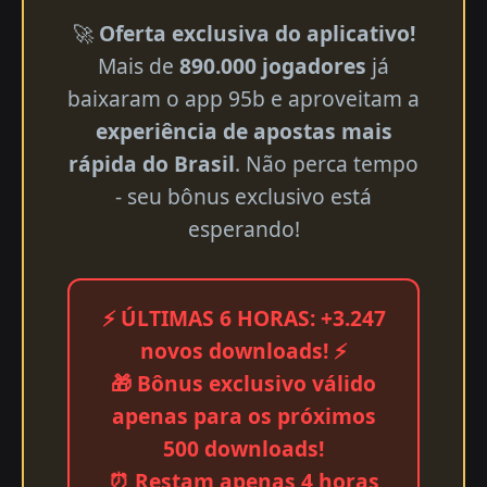
🚀
Oferta exclusiva do aplicativo!
Mais de
890.000 jogadores
já
baixaram o app 95b e aproveitam a
experiência de apostas mais
rápida do Brasil
. Não perca tempo
- seu bônus exclusivo está
esperando!
⚡ ÚLTIMAS 6 HORAS: +3.247
novos downloads! ⚡
🎁 Bônus exclusivo válido
apenas para os próximos
500 downloads!
⏰ Restam apenas 4 horas