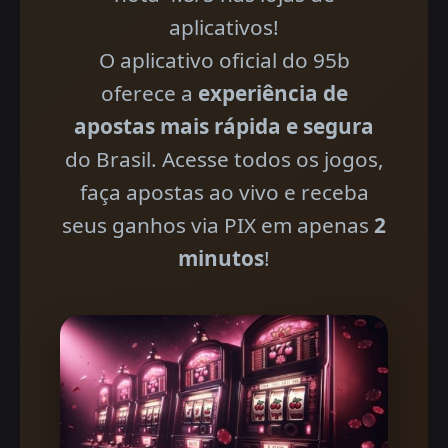
aplicativos!
O aplicativo oficial do 95b
oferece a
experiência de
apostas mais rápida e segura
do Brasil. Acesse todos os jogos,
faça apostas ao vivo e receba
seus ganhos via PIX em apenas
2
minutos
!