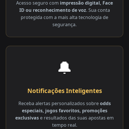
Acesso seguro com
impressão digital, Face
ID ou reconhecimento de voz
. Sua conta
protegida com a mais alta tecnologia de
segurança.
🔔
Notificações Inteligentes
Receba alertas personalizados sobre
odds
especiais, jogos favoritos, promoções
exclusivas
e resultados das suas apostas em
tempo real.