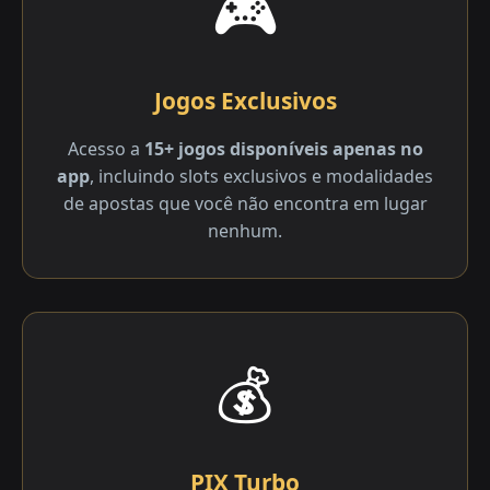
🎮
Jogos Exclusivos
Acesso a
15+ jogos disponíveis apenas no
app
, incluindo slots exclusivos e modalidades
de apostas que você não encontra em lugar
nenhum.
💰
PIX Turbo