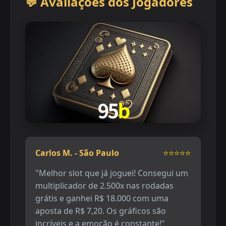
💬 Avaliações dos Jogadores
Carlos M. - São Paulo
⭐⭐⭐⭐⭐
"Melhor slot que já joguei! Consegui um
multiplicador de 2.500x nas rodadas
grátis e ganhei R$ 18.000 com uma
aposta de R$ 7,20. Os gráficos são
incríveis e a emoção é constante!"