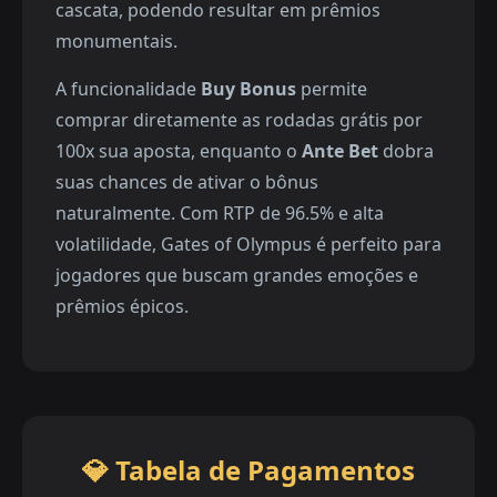
cascata, podendo resultar em prêmios
monumentais.
A funcionalidade
Buy Bonus
permite
comprar diretamente as rodadas grátis por
100x sua aposta, enquanto o
Ante Bet
dobra
suas chances de ativar o bônus
naturalmente. Com RTP de 96.5% e alta
volatilidade, Gates of Olympus é perfeito para
jogadores que buscam grandes emoções e
prêmios épicos.
💎 Tabela de Pagamentos