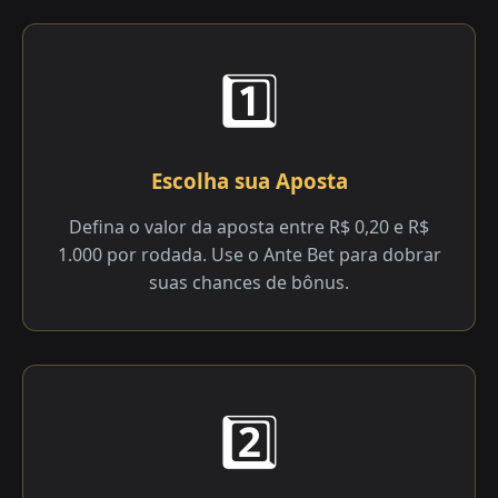
1️⃣
Escolha sua Aposta
Defina o valor da aposta entre R$ 0,20 e R$
1.000 por rodada. Use o Ante Bet para dobrar
suas chances de bônus.
2️⃣