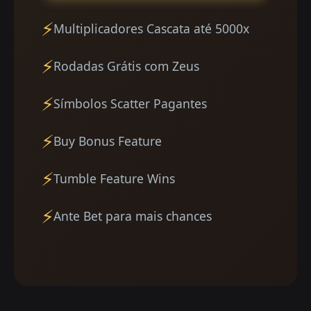
Multiplicadores Cascata até 5000x
Rodadas Grátis com Zeus
Símbolos Scatter Pagantes
Buy Bonus Feature
Tumble Feature Wins
Ante Bet para mais chances