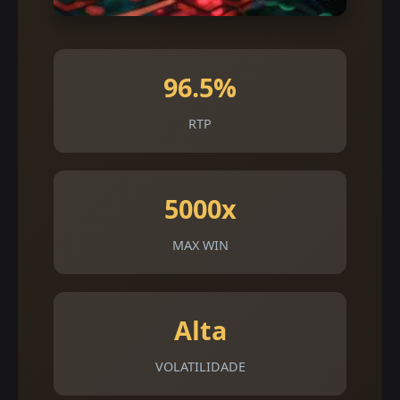
96.5%
RTP
5000x
MAX WIN
Alta
VOLATILIDADE