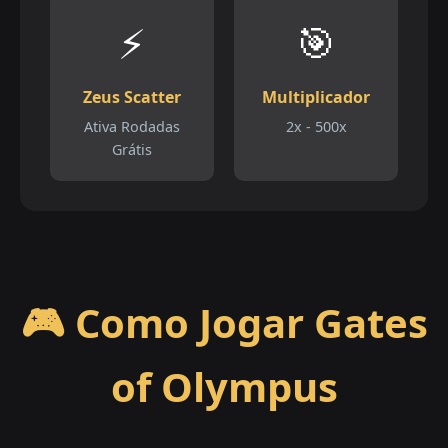
⚡
🎯
Zeus Scatter
Multiplicador
Ativa Rodadas
2x - 500x
Grátis
🎮 Como Jogar Gates
of Olympus