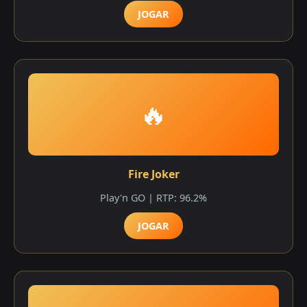
JOGAR
🔥
Fire Joker
Play'n GO | RTP: 96.2%
JOGAR