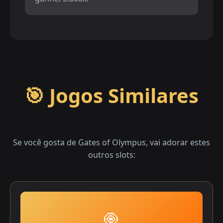
🎯 Jogos Similares
Se você gosta de Gates of Olympus, vai adorar estes
outros slots:
🍭