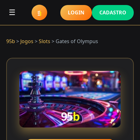
☰
LOGIN
CADASTRO
95b
>
Jogos
>
Slots
> Gates of Olympus