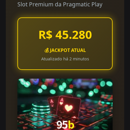
Slot Premium da Pragmatic Play
R$ 45.280
💰 JACKPOT ATUAL
Atualizado há 2 minutos