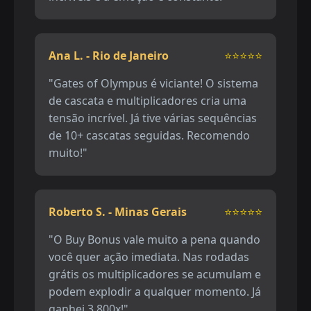
Ana L. - Rio de Janeiro
⭐⭐⭐⭐⭐
"Gates of Olympus é viciante! O sistema
de cascata e multiplicadores cria uma
tensão incrível. Já tive várias sequências
de 10+ cascatas seguidas. Recomendo
muito!"
Roberto S. - Minas Gerais
⭐⭐⭐⭐⭐
"O Buy Bonus vale muito a pena quando
você quer ação imediata. Nas rodadas
grátis os multiplicadores se acumulam e
podem explodir a qualquer momento. Já
ganhei 3.800x!"